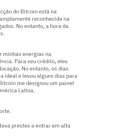
icção do Bitcoin está na
 é amplamente reconhecida na
ados. No entanto, a hora da
s.
rar minhas energias na
cia. Para seu crédito, eles
ocação. No entanto, os dias
 a ideal e levou alguns dias para
g Bitcoin me designou um painel
América Latina.
orte.
tava prestes a entrar em alta