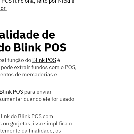
 POS funciona, feito por Nicki e
dor
alidade de
do Blink POS
pal função do
Blink POS
é
 pode extrair fundos com o POS,
entos de mercadorias e
Blink POS
para enviar
 aumentar quando ele for usado
link do Blink POS com
ou gorjetas, isso simplifica o
emente da finalidade, os