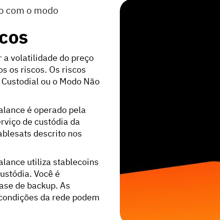
do com o modo
scos
 a volatilidade do preço
s os riscos. Os riscos
Custodial ou o Modo Não
alance é operado pela
rviço de custódia da
blesats descrito nos
lance utiliza stablecoins
ustódia. Você é
rase de backup. As
s condições da rede podem