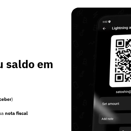
u saldo em
ceber
)
ua
nota fiscal