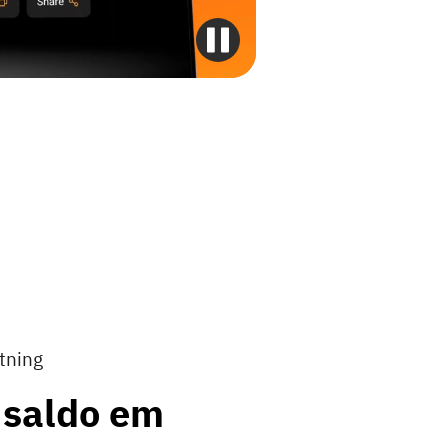
htning
 saldo em