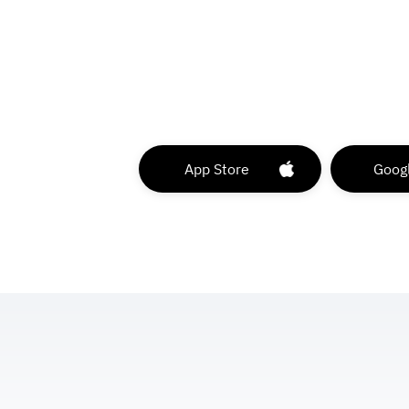
App Store
Googl