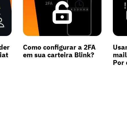
der
Como configurar a 2FA
Usan
iat
em sua carteira Blink?
mail
Por 