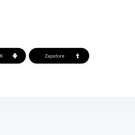
PK
Zapstore